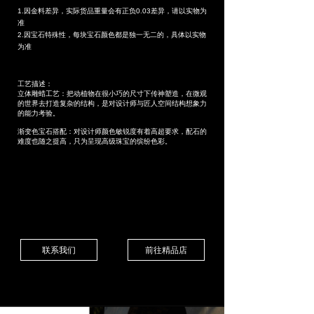
1.因金料差异，实际货品重量会有正负0.03差异，请以实物为
准
2.因宝石特殊性，每块宝石颜色都是独一无二的，具体以实物
为准
工艺描述：
立体雕蜡工艺：把动植物在很小巧的尺寸下传神塑造，在微观
的世界去打造复杂的结构，是对设计师与匠人空间结构想象力
的能力考验。
渐变色宝石搭配：对设计师颜色敏锐度有着高超要求，配石的
难度也随之提高，只为呈现高级珠宝的缤纷色彩。
联系我们
前往精品店