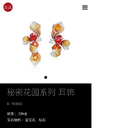
끀
넳
넲
材质： 18k金
宝石物料：
蓝宝石、钻石