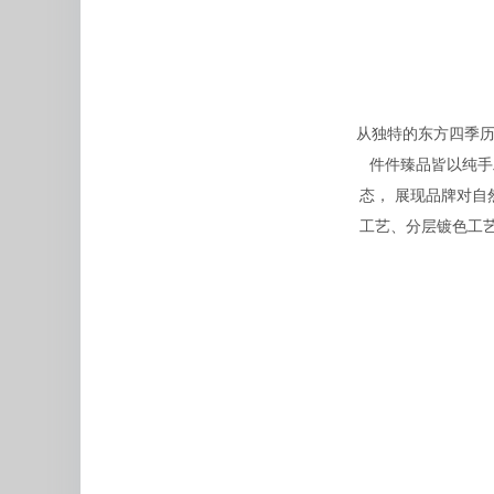
从独特的东方四季历
件件臻品皆以纯手
态， 展现品牌对自
工艺、分层镀色工艺