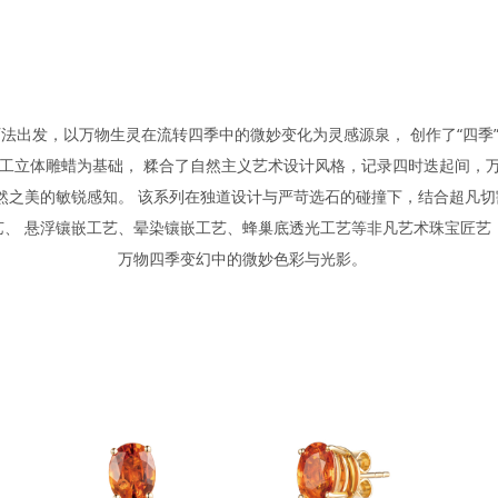
法出发，以万物生灵在流转四季中的微妙变化为灵感源泉， 创作了“四季
工立体雕蜡为基础， 糅合了自然主义艺术设计风格，记录四时迭起间，
然之美的敏锐感知。 该系列在独道设计与严苛选石的碰撞下，结合超凡
、 悬浮镶嵌工艺、晕染镶嵌工艺、蜂巢底透光工艺等非凡艺术珠宝匠艺
万物四季变幻中的微妙色彩与光影。