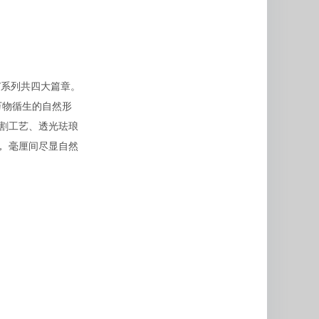
”系列共四大篇章。
万物循生的自然形
切割工艺、透光珐琅
， 毫厘间尽显自然